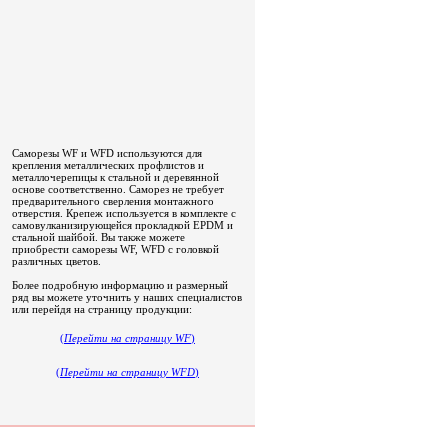
Саморезы WF и WFD используются для
крепления металлических профлистов и
металлочерепицы к стальной и деревянной
основе соответственно. Саморез не требует
предварительного сверления монтажного
отверстия. Крепеж используется в комплекте с
самовулканизирующейся прокладкой EPDM и
стальной шайбой. Вы также можете
приобрести саморезы WF, WFD c головкой
различных цветов.
Более подробную информацию и размерный
ряд вы можете уточнить у наших специалистов
или перейдя на страницу продукции:
(
Перейти на страницу WF
)
(
Перейти на страницу WFD
)