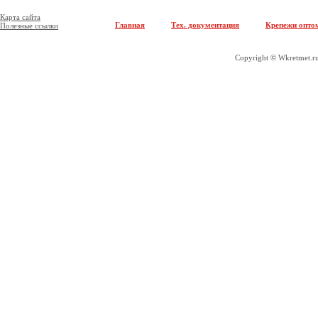
Карта сайта
Главная
Тех. документация
Крепежи опто
Полезные ссылки
Copyright © Wkretmet.ru