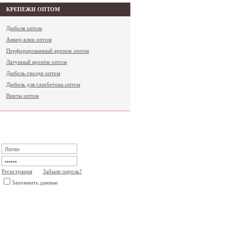
КРЕПЕЖИ ОПТОМ
Дюбеля оптом
Анкер-клин оптом
Перфорированный крепеж оптом
Латунный крепёж оптом
Дюбель-гвозди оптом
Дюбель для газобетона оптом
Винты оптом
ВХОД ДЛЯ ПОЛЬЗОВАТЕЛЕЙ
Регистрация
Забыли пароль?
Запомнить данные