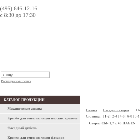
(495) 646-12-16
с 8:30 до 17:30
Расширенный поиск
КАТАЛОГ ПРОДУКЦИИ
НАСАДКИ И СВЕРЛА / CM С
Механические анкера
Главная
Насадки и сверла
CM
Страница:
|
1-2
|
2-4
|
4-6
|
6-8
|
8-1
Крепёж для теплоизоляции плоских кровель
Сверло CM- 1,7 x 43 HAGEN
Фасадный дюбель
Крепеж для теплоизоляции фасадов