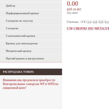
0.00
Дюбель
руб за шт
под заказ
Перфорированный крепеж
Саморезы по металлу
Страница:
|
1-2
|
2-4
|
4-6
|
6-8
|
8-1
Саморезы
CM СВЕРЛО ПО МЕТАЛ
Сантехнический крепеж
Крепеж для гипсокартона
Метрический крепеж
Прочий крепеж и инструменты
РАСПРОДАЖА ТОВАРА
Внимание,мы предлагаем приобрести
Вам кровельные саморезы WF и WFD по
сниженной цене!