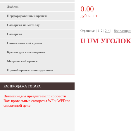
0.00
Дюбель
руб за шт
Перфорированный крепеж
Саморезы по металлу
Страница:
|
1-2
|
2-4
|
Все позици
Саморезы
U UM УГОЛО
Сантехнический крепеж
Крепеж для гипсокартона
Метрический крепеж
Прочий крепеж и инструменты
РАСПРОДАЖА ТОВАРА
Внимание,мы предлагаем приобрести
Вам кровельные саморезы WF и WFD по
сниженной цене!