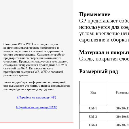
Применение
GP представляет соб
используется для со
углом: крепление не
скрепление и сборк
Саморезы WF и WFD используются для
крепления металлических профлистов и
металлочерепицы к стальной и деревянной
Материал и покры
основе соответственно. Саморез не требует
Сталь, покрытая слое
предварительного сверления монтажного
отверстия. Крепеж используется в комплекте с
самовулканизирующейся прокладкой EPDM и
стальной шайбой. Вы также можете
Размерный ряд
приобрести саморезы WF, WFD c головкой
различных цветов.
Более подробную информацию и размерный
ряд вы можете уточнить у наших специалистов
или перейдя на страницу продукции:
Код
Размеры
(
Перейти на страницу WF
)
(
Перейти на страницу WFD
)
UM-1
30x30x1
UM-2
20x40x3
UM-3
30x30x3