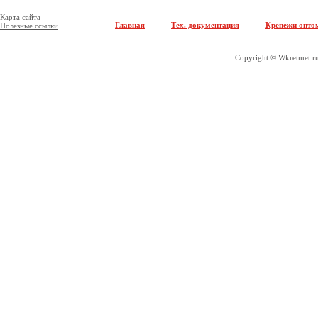
Карта сайта
Главная
Тех. документация
Крепежи опто
Полезные ссылки
Copyright © Wkretmet.ru