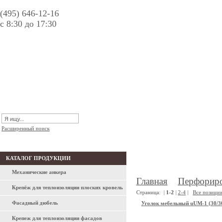
(495) 646-12-16
с 8:30 до 17:30
Расширенный поиск
КАТАЛОГ ПРОДУКЦИИ
ПЕРФОРИРОВАН
Механические анкера
Главная
Перфориро
Крепёж для теплоизоляции плоских кровель
Страница:
|
1-2
|
2-4
|
Все позици
Фасадный дюбель
Уголок мебельный uUM-1 (30/30
Крепеж для теплоизоляции фасадов