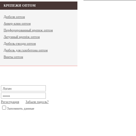
КРЕПЕЖИ ОПТОМ
Дюбеля оптом
Анкер-клин оптом
Перфорированный крепеж оптом
Латунный крепёж оптом
Дюбель-гвозди оптом
Дюбель для газобетона оптом
Винты оптом
ВХОД ДЛЯ ПОЛЬЗОВАТЕЛЕЙ
Регистрация
Забыли пароль?
Запомнить данные